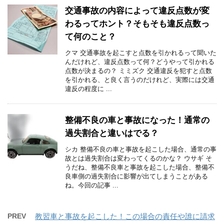
交通事故の内容によって違反点数が変
わるってホント？そもそも違反点数っ
て何のこと？
クマ 交通事故を起こすと点数を引かれるって聞いた
んだけれど、違反点数って何？どうやって引かれる
点数が決まるの？ ミミズク 交通違反を犯すと点数
を引かれる、と良く言うのだけれど、実際には交通
違反の程度に ...
整備不良の車と事故になった！通常の
過失割合と違いはでる？
シカ 整備不良の車と事故を起こした場合、通常の事
故とは過失割合は変わってくるのかな？ ウサギ そ
うだね、整備不良車と事故を起こした場合、整備不
良車側の過失割合に影響が出てしまうことがある
ね。今回の記事 ...
PREV
教習車と事故を起こした！この場合の責任や誰に請求