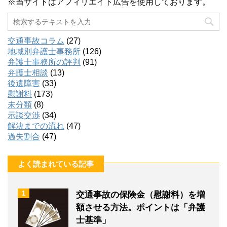
※当サイトはアフィリエイト広告を使用しております。
交通事故コラム
(27)
地域別弁護士事務所
(126)
弁護士事務所の評判
(91)
弁護士相談
(13)
後遺障害
(33)
慰謝料
(173)
未分類
(8)
示談交渉
(34)
解決までの流れ
(47)
過失割合
(47)
よく読まれている記事
1
交通事故の保険金（慰謝料）を増
額させる方法。ポイントは「弁護
士基準」