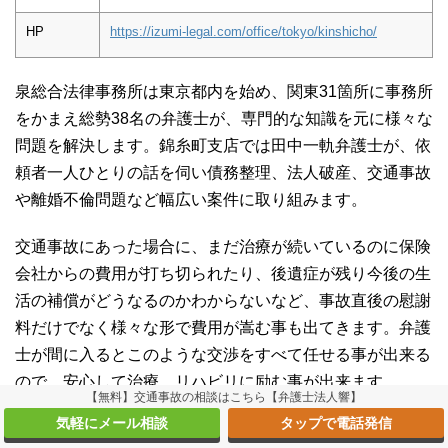
HP
https://izumi-legal.com/office/tokyo/kinshicho/
泉総合法律事務所は東京都内を始め、関東31箇所に事務所
をかまえ総勢38名の弁護士が、専門的な知識を元に様々な
問題を解決します。錦糸町支店では田中一軌弁護士が、依
頼者一人ひとりの話を伺い債務整理、法人破産、交通事故
や離婚不倫問題など幅広い案件に取り組みます。
交通事故にあった場合に、まだ治療が続いているのに保険
会社からの費用が打ち切られたり、後遺症が残り今後の生
活の補償がどうなるのかわからないなど、事故直後の慰謝
料だけでなく様々な形で費用が嵩む事も出てきます。弁護
士が間に入るとこのような交渉をすべて任せる事が出来る
ので、安心して治療、リハビリに励む事が出来ます。
【無料】交通事故の相談はこちら【弁護士法人響】
気軽にメール相談
タップで電話発信
MJ法律事務所