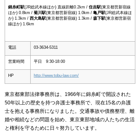
錦糸町駅
(JR総武本線ほか) 直線距離0.2km /
住吉駅
(東京都営新宿線
ほか) 0.8km /
菊川駅
(東京都営新宿線) 1.0km /
亀戸駅
(JR総武本線ほ
か) 1.3km /
西大島駅
(東京都営新宿線) 1.3km /
森下駅
(東京都営新宿
線ほか) 1.6km
電話
03-3634-5311
営業時間
平日 9:30-18:00
HP
http://www.tobu-law.com/
東京都東部法律事務所は、1966年に錦糸町で開設された
50年以上の歴史を持つ弁護士事務所で、現在15名の弁護
士を抱える事務所になりました。交通事故や債務整理、離
婚や相続などの問題を始め、東京東部地域の人たちの生活
と権利を守るために日々努力しています。