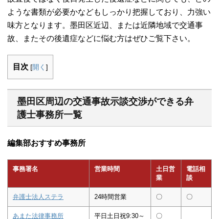
ような書類が必要かなどもしっかり把握しており、力強い
味方となります。墨田区近辺、または近隣地域で交通事
故、またその後遺症などに悩む方はぜひご覧下さい。
目次
[
開く
]
墨田区周辺の交通事故示談交渉ができる弁
護士事務所一覧
編集部おすすめ事務所
事務署名
営業時間
土日営
電話相
業
談
弁護士法人ステラ
24時間営業
〇
〇
あまた法律事務所
平日土日祝9:30～
〇