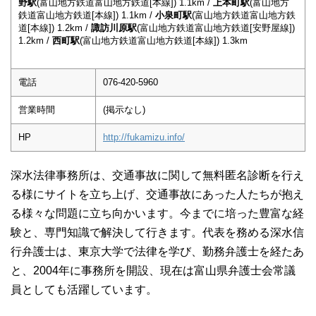
野駅
(富山地方鉄道富山地方鉄道[本線]) 1.1km /
上本町駅
(富山地方
鉄道富山地方鉄道[本線]) 1.1km /
小泉町駅
(富山地方鉄道富山地方鉄
道[本線]) 1.2km /
諏訪川原駅
(富山地方鉄道富山地方鉄道[安野屋線])
1.2km /
西町駅
(富山地方鉄道富山地方鉄道[本線]) 1.3km
電話
076-420-5960
営業時間
(掲示なし)
HP
http://fukamizu.info/
深水法律事務所は、交通事故に関して無料匿名診断を行え
る様にサイトを立ち上げ、交通事故にあった人たちが抱え
る様々な問題に立ち向かいます。今までに培った豊富な経
験と、専門知識で解決して行きます。代表を務める深水信
行弁護士は、東京大学で法律を学び、勤務弁護士を経たあ
と、2004年に事務所を開設、現在は富山県弁護士会常議
員としても活躍しています。