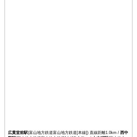
広貫堂前駅
(富山地方鉄道富山地方鉄道[本線]) 直線距離1.0km /
西中