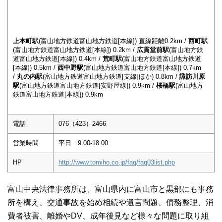
上本町駅
(富山地方鉄道富山地方鉄道[本線]) 直線距離0.2km /
西町駅
(富山地方鉄道富山地方鉄道[本線]) 0.2km /
広貫堂前駅
(富山地方鉄
道富山地方鉄道[本線]) 0.4km /
荒町駅
(富山地方鉄道富山地方鉄道
[本線]) 0.5km /
西中野駅
(富山地方鉄道富山地方鉄道[本線]) 0.7km
/
丸の内駅
(富山地方鉄道富山地方鉄道[支線]ほか) 0.8km /
諏訪川原
駅
(富山地方鉄道富山地方鉄道[安野屋線]) 0.9km /
桜橋駅
(富山地方
鉄道富山地方鉄道[本線]) 0.9km
電話
076（423）2466
営業時間
平日 9:00-18:00
HP
http://www.tomiho.co.jp/faq/faq03list.php
富山中央法律事務所は、富山県内に富山市と黒部にも事務
所を構え、交通事故を始め相続や遺言問題、債務整理、消
費者被害、離婚やDV、成年後見など様々な問題に取り組