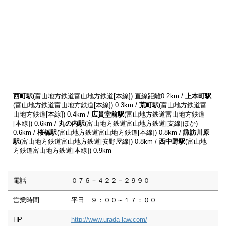
西町駅
(富山地方鉄道富山地方鉄道[本線]) 直線距離0.2km /
上本町駅
(富山地方鉄道富山地方鉄道[本線]) 0.3km /
荒町駅
(富山地方鉄道富
山地方鉄道[本線]) 0.4km /
広貫堂前駅
(富山地方鉄道富山地方鉄道
[本線]) 0.6km /
丸の内駅
(富山地方鉄道富山地方鉄道[支線]ほか)
0.6km /
桜橋駅
(富山地方鉄道富山地方鉄道[本線]) 0.8km /
諏訪川原
駅
(富山地方鉄道富山地方鉄道[安野屋線]) 0.8km /
西中野駅
(富山地
方鉄道富山地方鉄道[本線]) 0.9km
電話
０７６－４２２－２９９０
営業時間
平日 ９：００～１７：００
HP
http://www.urada-law.com/