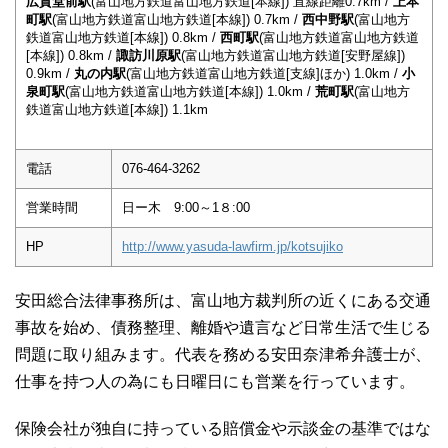
広貫堂前駅
(富山地方鉄道富山地方鉄道[本線]) 直線距離0.7km /
上本
町駅
(富山地方鉄道富山地方鉄道[本線]) 0.7km /
西中野駅
(富山地方
鉄道富山地方鉄道[本線]) 0.8km /
西町駅
(富山地方鉄道富山地方鉄道
[本線]) 0.8km /
諏訪川原駅
(富山地方鉄道富山地方鉄道[安野屋線])
0.9km /
丸の内駅
(富山地方鉄道富山地方鉄道[支線]ほか) 1.0km /
小
泉町駅
(富山地方鉄道富山地方鉄道[本線]) 1.0km /
荒町駅
(富山地方
鉄道富山地方鉄道[本線]) 1.1km
電話
076-464-3262
営業時間
日ー木 9:00～1８:00
HP
http://www.yasuda-lawfirm.jp/kotsujiko
安田総合法律事務所は、富山地方裁判所の近くにある交通
事故を始め、債務整理、離婚や遺言など日常生活で生じる
問題に取り組みます。代表を務める安田奈津希弁護士が、
仕事を持つ人の為にも日曜日にも営業を行っています。
保険会社が独自に持っている賠償金や示談金の基準ではな