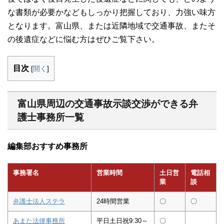
な書類が必要かなどもしっかり把握しており、力強い味方
となります。富山県、または近隣地域で交通事故、またそ
の後遺症などに悩む方はぜひご覧下さい。
目次
[
開く
]
富山県周辺の交通事故示談交渉ができる弁
護士事務所一覧
編集部おすすめ事務所
事務署名
営業時間
土日営
電話相
業
談
弁護士法人ステラ
24時間営業
〇
〇
あまた法律事務所
平日土日祝9:30～
〇