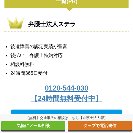
一覧(PR)
弁護士法人ステラ
後遺障害の認定実績が豊富
後払い、弁護士特約対応
相談料無料
24時間365日受付
0120-544-030
【24時間無料受付中】
>詳細ページへ
【無料】交通事故の相談はこちら【弁護士法人響】
気軽にメール相談
タップで電話発信