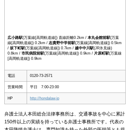
広小路駅
(万葉線[高岡軌道線]) 直線距離0.2km /
本丸会館前駅
(万葉
線[高岡軌道線]) 0.2km /
志貴野中学前駅
(万葉線[高岡軌道線]) 0.5km
/
坂下町駅
(万葉線[高岡軌道線]) 0.7km /
越中中川駅
(JR氷見線)
0.8km /
市民病院前駅
(万葉線[高岡軌道線]) 0.9km /
片原町駅
(万葉線
[高岡軌道線]) 0.9km
電話
0120-73-2571
営業時間
平日 7:00-23:00
HP
http://hondalaw.jp
弁護士法人本田総合法律事務所は、交通事故を中心に累計
150件以上の実績を持っている弁護士事務所です。代表の
本田隆慎弁護士は、専門知識を持った外部の医師等とも提