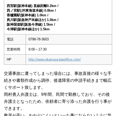
西宮駅(阪神本線) 直線距離0.2km /
西ノ宮駅(JR東海道本線) 0.8km /
香櫨園駅(阪神本線) 1.0km /
夙川駅(阪急神戸本線ほか) 1.0km /
阪神国道駅(阪急今津線) 1.5km /
今津駅(阪神本線ほか) 1.5km
電話
0798-78-3603
営業時間
9:00～17:30
HP
http://www.okamura-lawoffice.com/
交通事故に遭ってしまった場合には、事故直後の様々な手
続きや書類作成から調停、後遺障害の申請手続きまで幅広
くサポート致します。
岡村勇人弁護士は、9年間、民間で勤務しており、その後
弁護士となったため、依頼者に寄り添った弁護を行う事が
できます。
敷居が高い、わかりにくいといった事にならないように気