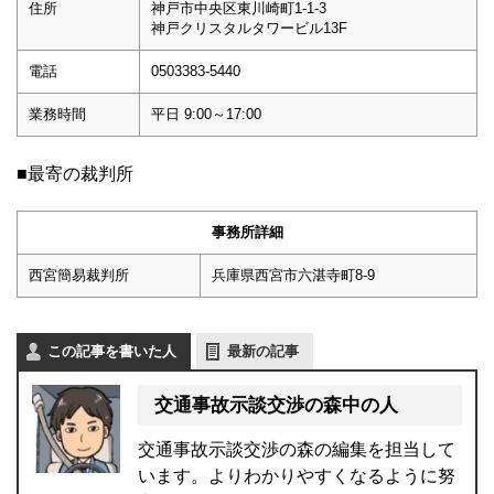
住所
神戸市中央区東川崎町1-1-3
神戸クリスタルタワービル13F
電話
0503383-5440
業務時間
平日 9:00～17:00
■最寄の裁判所
事務所詳細
西宮簡易裁判所
兵庫県西宮市六湛寺町8-9
この記事を書いた人
最新の記事
交通事故示談交渉の森中の人
交通事故示談交渉の森の編集を担当して
います。よりわかりやすくなるように努