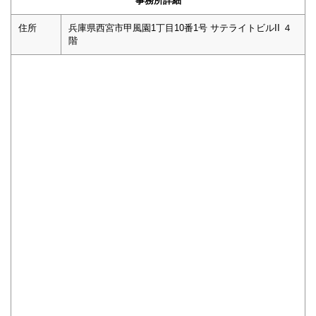
事務所詳細
住所
兵庫県西宮市甲風園1丁目10番1号 サテライトビルII ４
階