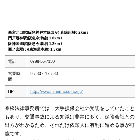
西宮北口駅(阪急神戸本線ほか) 直線距離0.2km /
門戸厄神駅(阪急今津線) 1.0km /
阪神国道駅(阪急今津線) 1.2km /
西ノ宮駅(JR東海道本線) 1.3km
電話
0798-56-7130
営業時
9：30～17：30
間
HP
http://www.minematsu-law.jp/
峯松法律事務所では、大手損保会社の受託をしていたこと
もあり、交通事故による知識は非常に多く、保険会社との
出方がわかるため、それだけ依頼人に有利に進める事が可
能です。