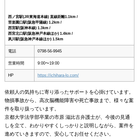
西ノ宮駅(JR東海道本線) 直線距離1.1km /
苦楽園口駅(阪急甲陽線) 1.2km /
西宮駅(阪神本線) 1.3km /
西宮北口駅(阪急神戸本線ほか) 1.4km /
夙川駅(阪急神戸本線ほか) 1.5km
電話
0798-56-9945
営業時間
9:00〜19:00
HP
https://ichihara-lo.com/
依頼人の気持ちに寄り添ったサポートを心掛けています。
物損事故から、高次脳機能障害や死亡事故まで、様々な案
件を取り扱っています。
京都大学法学部卒業の市原 滋比古弁護士が、今後の見通
しを立て、わかりやすくしっかりと説明しながら、案件を
進めていきますので、安心してお任せください。