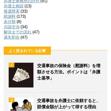
弁護士事務所の評判
(91)
弁護士相談
(13)
後遺障害
(33)
慰謝料
(173)
未分類
(8)
示談交渉
(34)
解決までの流れ
(47)
過失割合
(47)
よく読まれている記事
1
交通事故の保険金（慰謝料）を増
額させる方法。ポイントは「弁護
士基準」
2
交通事故を弁護士に依頼すると、
賠償金額が上がって得する理由