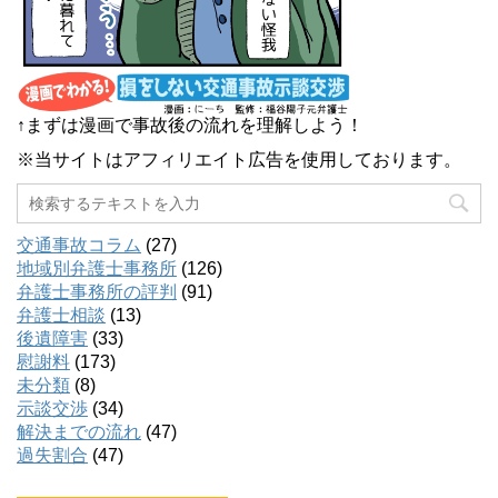
↑まずは漫画で事故後の流れを理解しよう！
※当サイトはアフィリエイト広告を使用しております。
交通事故コラム
(27)
地域別弁護士事務所
(126)
弁護士事務所の評判
(91)
弁護士相談
(13)
後遺障害
(33)
慰謝料
(173)
未分類
(8)
示談交渉
(34)
解決までの流れ
(47)
過失割合
(47)