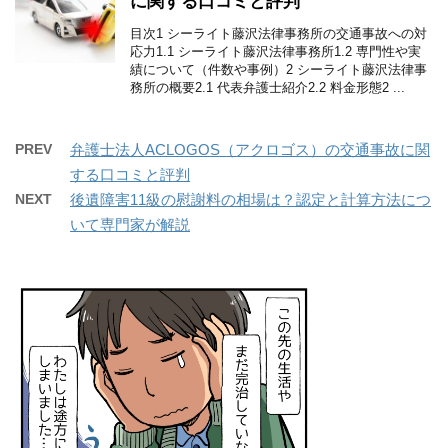
に関する口コミと評判
目次1 シーライト藤沢法律事務所の交通事故への対
応力1.1 シーライト藤沢法律事務所1.2 専門性や実
績について（件数や事例）2 シーライト藤沢法律事
務所の概要2.1 代表弁護士紹介2.2 料金形態2 ...
PREV
弁護士法人ACLOGOS（アクロゴス）の交通事故に関
する口コミと評判
NEXT
後遺障害11級の慰謝料の相場は？認定と計算方法につ
いて専門家が解説