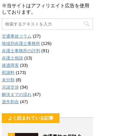
※当サイトはアフィリエイト広告を使用
しております。
交通事故コラム
(27)
地域別弁護士事務所
(126)
弁護士事務所の評判
(91)
弁護士相談
(13)
後遺障害
(33)
慰謝料
(173)
未分類
(8)
示談交渉
(34)
解決までの流れ
(47)
過失割合
(47)
よく読まれている記事
1