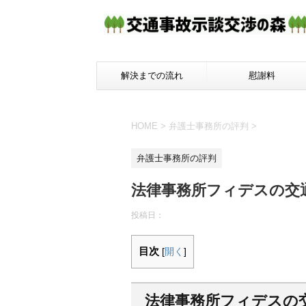
解決までの流れ
慰謝料
HOME
>
弁護士事務所の評判
>
弁護士事務所の評判
法律事務所フィデスの交
投稿日：
目次
[
開く
]
法律事務所フィデスの