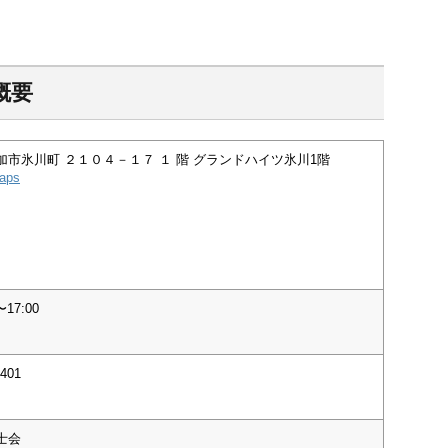
概要
加市氷川町 ２１０４－１７ １ 階 グランドハイツ氷川1階
aps
17:00
7401
士会