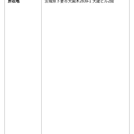
所在地
茨城県下妻市大園木2839-1 大建ビル2階