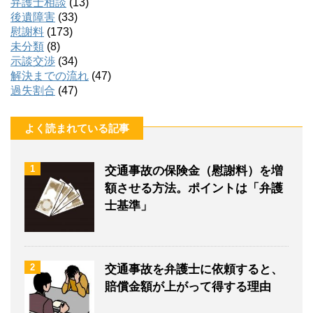
弁護士相談
(13)
後遺障害
(33)
慰謝料
(173)
未分類
(8)
示談交渉
(34)
解決までの流れ
(47)
過失割合
(47)
よく読まれている記事
1
交通事故の保険金（慰謝料）を増
額させる方法。ポイントは「弁護
士基準」
2
交通事故を弁護士に依頼すると、
賠償金額が上がって得する理由