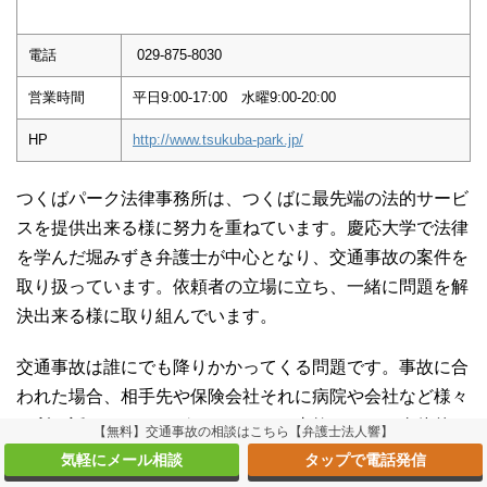
電話
029-875-8030
営業時間
平日9:00-17:00 水曜9:00-20:00
HP
http://www.tsukuba-park.jp/
つくばパーク法律事務所は、つくばに最先端の法的サービ
スを提供出来る様に努力を重ねています。慶応大学で法律
を学んだ堀みずき弁護士が中心となり、交通事故の案件を
取り扱っています。依頼者の立場に立ち、一緒に問題を解
決出来る様に取り組んでいます。
交通事故は誰にでも降りかかってくる問題です。事故に合
われた場合、相手先や保険会社それに病院や会社など様々
な所と話をしなければいけません。事故だけでも身体的、
【無料】交通事故の相談はこちら【弁護士法人響】
精神的にダメージを受け、その上交渉を行うのは困難と言
気軽にメール相談
タップで電話発信
えます。弁護士に依頼することで、保険会社の提示する額