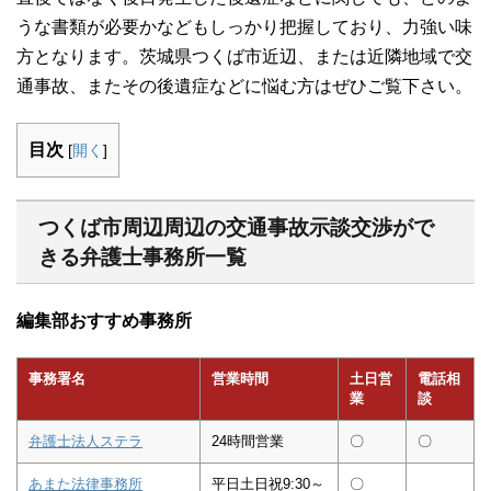
うな書類が必要かなどもしっかり把握しており、力強い味
方となります。茨城県つくば市近辺、または近隣地域で交
通事故、またその後遺症などに悩む方はぜひご覧下さい。
目次
[
開く
]
つくば市周辺周辺の交通事故示談交渉がで
きる弁護士事務所一覧
編集部おすすめ事務所
事務署名
営業時間
土日営
電話相
業
談
弁護士法人ステラ
24時間営業
〇
〇
あまた法律事務所
平日土日祝9:30～
〇