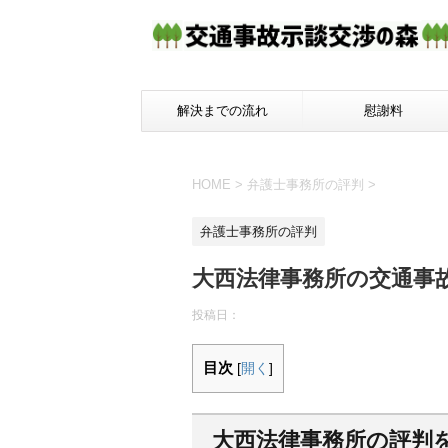
解決までの流れ
慰謝料
HOME
>
弁護士事務所の評判
>
弁護士事務所の評判
大西法律事務所の交通事
投稿日：
目次
[
開く
]
大西法律事務所の評判