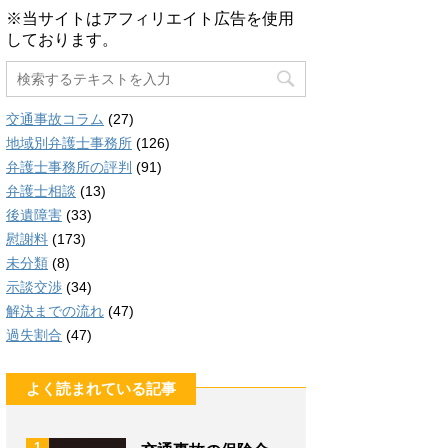
※当サイトはアフィリエイト広告を使用
しております。
交通事故コラム
(27)
地域別弁護士事務所
(126)
弁護士事務所の評判
(91)
弁護士相談
(13)
後遺障害
(33)
慰謝料
(173)
未分類
(8)
示談交渉
(34)
解決までの流れ
(47)
過失割合
(47)
よく読まれている記事
1