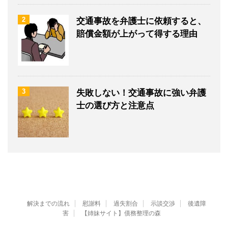
2
交通事故を弁護士に依頼すると、
賠償金額が上がって得する理由
3
失敗しない！交通事故に強い弁護
士の選び方と注意点
解決までの流れ
慰謝料
過失割合
示談交渉
後遺障
害
【姉妹サイト】債務整理の森