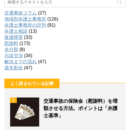
交通事故コラム
(27)
地域別弁護士事務所
(126)
弁護士事務所の評判
(91)
弁護士相談
(13)
後遺障害
(33)
慰謝料
(173)
未分類
(8)
示談交渉
(34)
解決までの流れ
(47)
過失割合
(47)
よく読まれている記事
1
交通事故の保険金（慰謝料）を増
額させる方法。ポイントは「弁護
士基準」