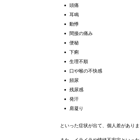
頭痛
耳鳴
動悸
間接の痛み
便秘
下痢
生理不順
口や喉の不快感
頻尿
残尿感
発汗
肩凝り
といった症状が出て、個人差がありま
また、イライラや情緒不安定といった