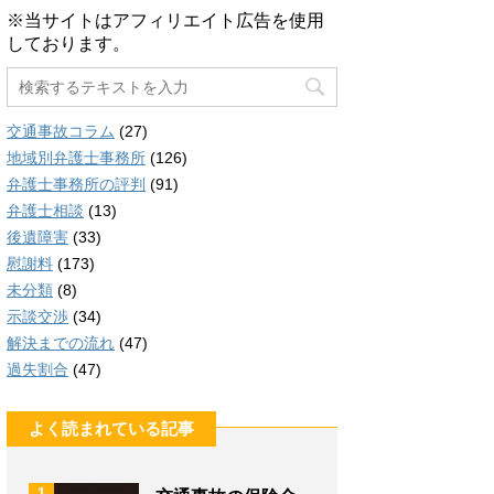
※当サイトはアフィリエイト広告を使用
しております。
交通事故コラム
(27)
地域別弁護士事務所
(126)
弁護士事務所の評判
(91)
弁護士相談
(13)
後遺障害
(33)
慰謝料
(173)
未分類
(8)
示談交渉
(34)
解決までの流れ
(47)
過失割合
(47)
よく読まれている記事
1