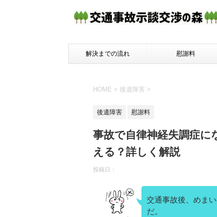
解決までの流れ
慰謝料
HOME
>
後遺障害
>
後遺障害
慰謝料
事故で自律神経失調症に
える？詳しく解説
投稿日：
交通事故後、めまい
だ。