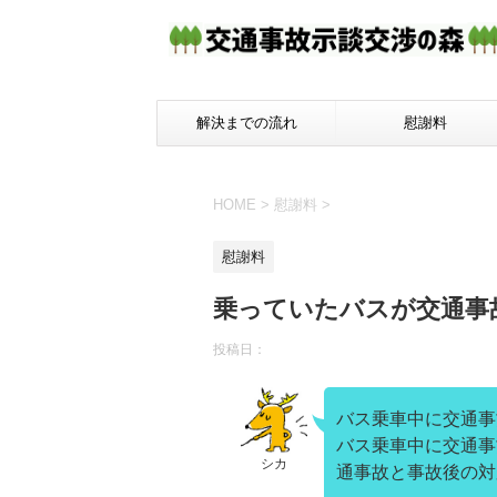
解決までの流れ
慰謝料
HOME
>
慰謝料
>
慰謝料
乗っていたバスが交通事
投稿日：
バス乗車中に交通事
バス乗車中に交通事
シカ
通事故と事故後の対