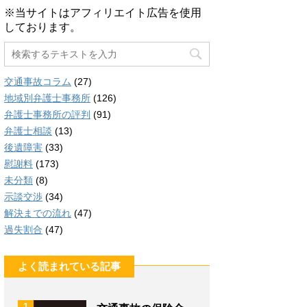
※当サイトはアフィリエイト広告を使用
しております。
交通事故コラム
(27)
地域別弁護士事務所
(126)
弁護士事務所の評判
(91)
弁護士相談
(13)
後遺障害
(33)
慰謝料
(173)
未分類
(8)
示談交渉
(34)
解決までの流れ
(47)
過失割合
(47)
よく読まれている記事
1