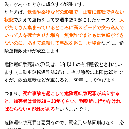
失」があったときに成立する犯罪です。
たとえば、
飲酒や薬物などの影響で、正常に運転できない
状態
であえて運転をして交通事故を起こしたケースや、
人
がたくさん集まっているところに高スピードで突っ込んで
いって人を死亡させた場合
、
無免許でまともに運転ができ
ないのに、あえて運転して事故を起こした場合
などに、危
険運転致死罪が成立します。
危険運転致死罪の刑罰は、
1
年以上の有期懲役とされてい
ます（自動車運転処罰法
2
条）。有期懲役の上限は
20
年で
すが、飲酒運転などが重なると、
30
年にまで伸びます。
つまり、
死亡事故を起こして危険運転致死罪が成立する
と、加害者は最長
20～30
年くらい、刑務所に行かなけれ
ばならない可能性がある
ということです。
危険運転致死罪は悪質なので、罰金刑や禁固刑はなく、必