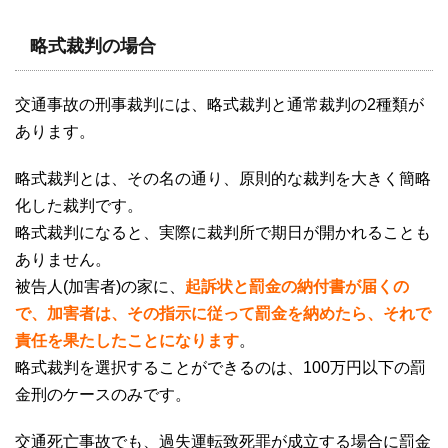
略式裁判の場合
交通事故の刑事裁判には、略式裁判と通常裁判の
2
種類が
あります。
略式裁判とは、その名の通り、原則的な裁判を大きく簡略
化した裁判です。
略式裁判になると、実際に裁判所で期日が開かれることも
ありません。
被告人
(
加害者
)
の家に、
起訴状と罰金の納付書が届くの
で、加害者は、その指示に従って罰金を納めたら、それで
責任を果たしたことになります
。
略式裁判を選択することができるのは、
100
万円以下の罰
金刑のケースのみです。
交通死亡事故でも、過失運転致死罪が成立する場合に罰金