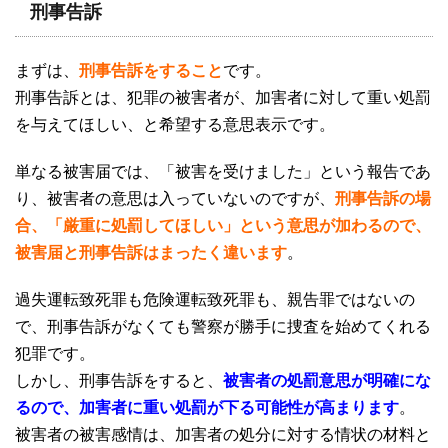
刑事告訴
まずは、
刑事告訴をすること
です。
刑事告訴とは、犯罪の被害者が、加害者に対して重い処罰
を与えてほしい、と希望する意思表示です。
単なる被害届では、「被害を受けました」という報告であ
り、被害者の意思は入っていないのですが、
刑事告訴の場
合、「厳重に処罰してほしい」という意思が加わるので、
被害届と刑事告訴はまったく違います
。
過失運転致死罪も危険運転致死罪も、親告罪ではないの
で、刑事告訴がなくても警察が勝手に捜査を始めてくれる
犯罪です。
しかし、刑事告訴をすると、
被害者の処罰意思が明確にな
るので、加害者に重い処罰が下る可能性が高まります
。
被害者の被害感情は、加害者の処分に対する情状の材料と