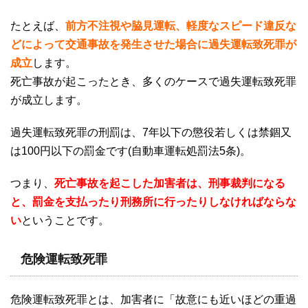
たとえば、
前方不注視や脇見運転、軽度なスピード違反な
どによって交通事故を発生させた場合に過失運転致死罪が
成立
します。
死亡事故が起こったとき、多くのケースで過失運転致死罪
が成立します。
過失運転致死罪の刑罰は、
7
年以下の懲役若しくは禁錮又
は
100
円以下の罰金です
(
自動車運転処罰法
5
条
)
。
つまり、
死亡事故を起こした加害者は、刑事裁判になる
と、罰金を支払ったり刑務所に行ったりしなければならな
い
ということです。
危険運転致死罪
危険運転致死罪とは、加害者に「故意にも近いほどの重過