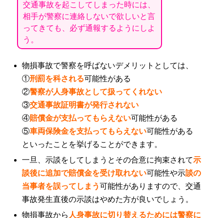
交通事故を起こしてしまった時には、
相手が警察に連絡しないで欲しいと言
ってきても、必ず通報するようにしよ
う。
物損事故で警察を呼ばないデメリットとしては、
①
刑罰を科される
可能性がある
②
警察が人身事故として扱ってくれない
③
交通事故証明書が発行されない
④
賠償金が支払ってもらえない
可能性がある
⑤
車両保険金を支払ってもらえない
可能性がある
といったことを挙げることができます。
一旦、示談をしてしまうとその合意に拘束されて
示
談後に追加で賠償金を受け取れない
可能性や示
談の
当事者を誤ってしまう
可能性がありますので、交通
事故発生直後の示談はやめた方が良いでしょう。
物損事故から
人身事故に切り替えるためには警察に