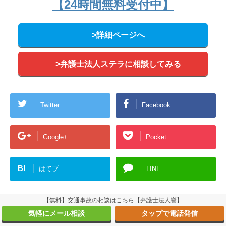
【24時間無料受付中】
>詳細ページへ
>弁護士法人ステラに相談してみる
Twitter
Facebook
Google+
Pocket
B!
はてブ
LINE
【無料】交通事故の相談はこちら【弁護士法人響】
気軽にメール相談
タップで電話発信
-
示談交渉