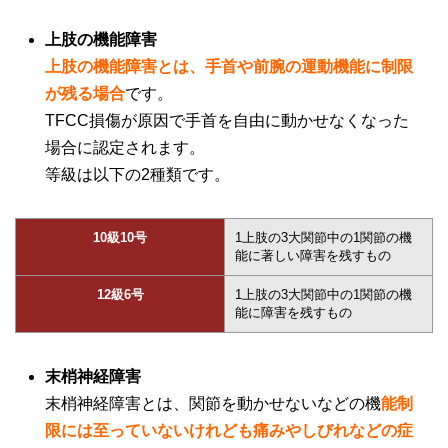
上肢の機能障害
上肢の機能障害とは、手首や前腕の運動機能に制限
が残る場合
です。
TFCC
損傷が原因で手首を自由に動かせなくなった
場合に認定されます。
等級は以下の
2
種類です。
10級10号
1
上肢の
3
大関節中の
1
関節の機
能に著しい障害を残すもの
12級6号
1
上肢の
3
大関節中の
1
関節の機
能に障害を残すもの
末梢神経障害
末梢神経障害とは、関節を動かせないなどの機
能制
限には至っていないけれども痛みやしびれなどの症