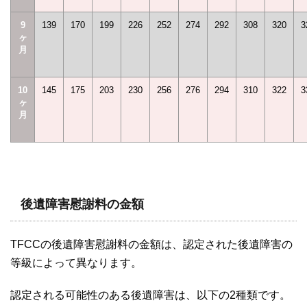
9
139
170
199
226
252
274
292
308
320
3
ヶ
月
10
145
175
203
230
256
276
294
310
322
3
ヶ
月
後遺障害慰謝料の金額
TFCC
の後遺障害慰謝料の金額は、認定された後遺障害の
等級によって異なります。
認定される可能性のある後遺障害は、以下の
2
種類です。