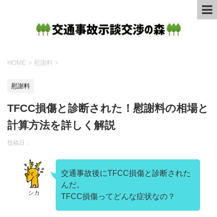
HOME
>
慰謝料
>
慰謝料
TFCC損傷と診断された！慰謝料の相場と
計算方法を詳しく解説
投稿日：
交通事故後にTFCC損傷と診断された
んだ。
シカ
TFCC損傷ってどんな症状なの？