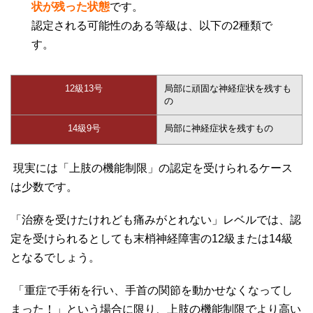
状が残った状態
です。
認定される可能性のある等級は、以下の
2
種類で
す。
12
級
13
号
局部に頑固な神経症状を残すも
の
14
級
9
号
局部に神経症状を残すもの
現実には「上肢の機能制限」の認定を受けられるケース
は少数です。
「治療を受けたけれども痛みがとれない」レベルでは、認
定を受けられるとしても末梢神経障害の
12
級または
14
級
となるでしょう。
「重症で手術を行い、手首の関節を動かせなくなってし
まった！」という場合に限り、上肢の機能制限でより高い