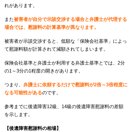
れがあります。
また
被害者が自分で示談交渉する場合と弁護士が代理する
場合では、慰謝料の計算基準が異なります。
被害者が示談交渉すると、低額な「保険会社基準」によっ
て慰謝料額が計算されて減額されてしまいます。
保険会社基準と弁護士が利用する弁護士基準とでは、
2
分
の
1
～
3
分の
1
程度の開きがあります。
つまり、
弁護士に依頼するだけで慰謝料が
2倍～3
倍程度に
なる可能性がある
のです。
参考までに後遺障害
12
級、
14
級の後遺障害慰謝料の差額
を示します。
【後遺障害慰謝料の相場】