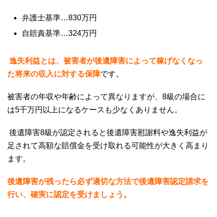
弁護士基準
…830
万円
自賠責基準
…324
万円
逸失利益とは、被害者が後遺障害によって稼げなくなっ
た将来の収入に対する保障
です。
被害者の年収や年齢によって異なりますが、
8
級の場合に
は
5
千万円以上になるケースも少なくありません。
後遺障害
8
級が認定されると後遺障害慰謝料や逸失利益が
足されて高額な賠償金を受け取れる可能性が大きく高まり
ます。
後遺障害が残ったら必ず適切な方法で後遺障害認定請求を
行い、確実に認定を受けましょう。