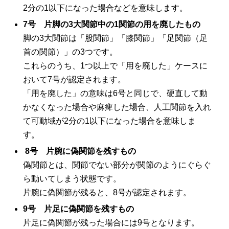
2
分の
1
以下になった場合などを意味します。
7
号 片脚の
3
大関節中の
1
関節の用を廃したもの
脚の
3
大関節は「股関節」「膝関節」「足関節（足
首の関節）」の
3
つです。
これらのうち、
1
つ以上で「用を廃した」ケースに
おいて
7
号が認定されます。
「用を廃した」の意味は
6
号と同じで、硬直して動
かなくなった場合や麻痺した場合、人工関節を入れ
て可動域が
2
分の
1
以下になった場合を意味しま
す。
8
号 片腕に偽関節を残すもの
偽関節とは、関節でない部分が関節のようにぐらぐ
ら動いてしまう状態です。
片腕に偽関節が残ると、
8
号が認定されます。
9
号 片足に偽関節を残すもの
片足に偽関節が残った場合には
9
号となります。