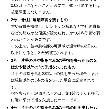
0.02
以下になったことが必要で、矯正可能であれば
後遺障害になりません。
2
号 脊柱に運動障害を残すもの
首や背骨を損傷し、レントゲン写真などで圧迫骨折
などの明らかな傷病が認められ、かつ外科手術が行
われたことが必要です。
その上で、首や胸椎部の可動域が通常時の
2
分の
1
以下になると、
8
級が認定されます。
3
号 片手のおや指を含み
2
の手指を失ったもの又
はおや指以外の
3
の手指を失ったもの
片手の親指を含む
2
本以上の指を失った場合、また
は親指以外の
3
本の指を失った場合に認定されま
す。
指を失ったと評価されるのは、第
1
関節よりも根元
に近い部分で指を欠損したケースです。
4
号 片手のおや指を含み
3
の手指の用を廃したも