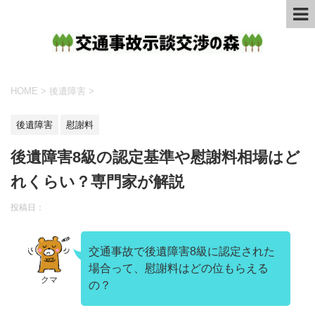
HOME
>
後遺障害
>
後遺障害
慰謝料
後遺障害8級の認定基準や慰謝料相場はど
れくらい？専門家が解説
投稿日：
交通事故で後遺障害8級に認定された
場合って、慰謝料はどの位もらえる
クマ
の？