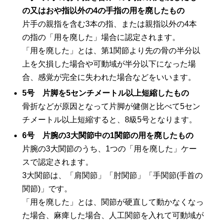
の又はおや指以外の
4
の手指の用を廃したもの
片手の親指を含む
3
本の指、または親指以外の
4
本
の指の「用を廃した」場合に認定されます。
「用を廃した」とは、第
1
関節より先の骨の半分以
上を欠損した場合や可動域が半分以下になった場
合、感覚が完全に失われた場合などをいいます。
5
号 片脚を
5
センチメートル以上短縮したもの
骨折などが原因となって片脚が健側と比べて
5
セン
チメートル以上短縮すると、
8
級
5
号となります。
6
号 片腕の
3
大関節中の
1
関節の用を廃したもの
片腕の
3
大関節のうち、
1
つの「用を廃した」ケー
スで認定されます。
3
大関節は、「肩関節」「肘関節」「手関節
(
手首の
関節
)
」です。
「用を廃した」とは、関節が硬直して動かなくなっ
た場合、麻痺した場合、人工関節を入れて可動域が