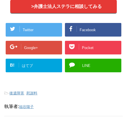
>弁護士法人ステラに相談してみる
Twitter
Facebook
Google+
Pocket
B!
はてブ
LINE
-
後遺障害
,
慰謝料
執筆者:
福谷陽子