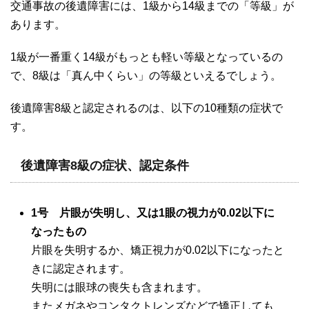
交通事故の後遺障害には、
1
級から
14
級までの「等級」が
あります。
1
級が一番重く
14
級がもっとも軽い等級となっているの
で、
8
級は「真ん中くらい」の等級といえるでしょう。
後遺障害
8
級と認定されるのは、以下の
10
種類の症状で
す。
後遺障害8級の症状、認定条件
1号 片眼が失明し、又は1眼の視力が0.02以下に
なったもの
片眼を失明するか、矯正視力が
0.02
以下になったと
きに認定されます。
失明には眼球の喪失も含まれます。
またメガネやコンタクトレンズなどで矯正しても