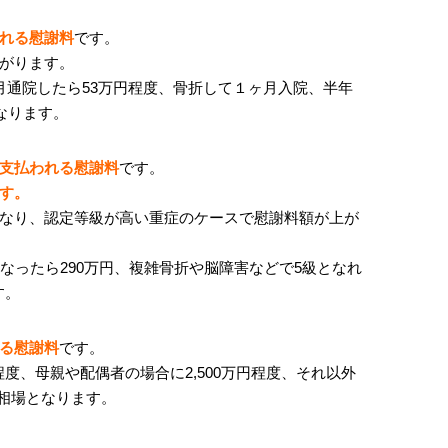
れる慰謝料
です。
がります。
月通院したら
53
万円程度、骨折して１ヶ月入院、半年
なります。
支払われる慰謝料
です。
す。
なり、認定等級が高い重症のケースで慰謝料額が上が
なったら
290
万円、複雑骨折や脳障害などで
5
級となれ
す。
る慰謝料
です。
程度、母親や配偶者の場合に
2,500
万円程度、それ以外
相場となります。