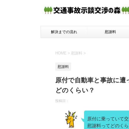
解決までの流れ
慰謝料
HOME
>
慰謝料
>
慰謝料
原付で自動車と事故に遭
どのくらい？
投稿日：
原付に乗っていて交
慰謝料ってどのくら