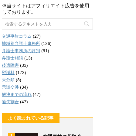
※当サイトはアフィリエイト広告を使用
しております。
交通事故コラム
(27)
地域別弁護士事務所
(126)
弁護士事務所の評判
(91)
弁護士相談
(13)
後遺障害
(33)
慰謝料
(173)
未分類
(8)
示談交渉
(34)
解決までの流れ
(47)
過失割合
(47)
よく読まれている記事
1