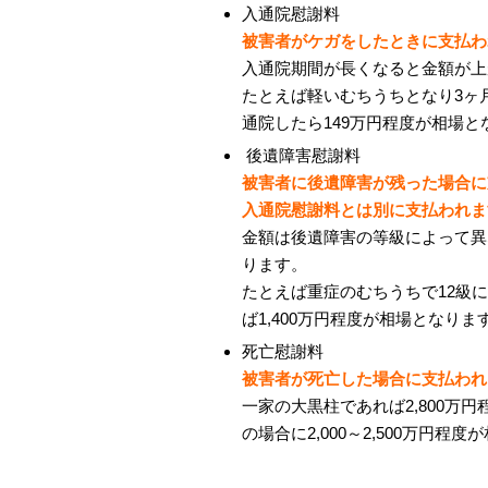
入通院慰謝料
被害者がケガをしたときに支払わ
入通院期間が長くなると金額が上
たとえば軽いむちうちとなり
3
ヶ
通院したら
149
万円程度が相場と
後遺障害慰謝料
被害者に後遺障害が残った場合に
入通院慰謝料とは別に支払われま
金額は後遺障害の等級によって異
ります。
たとえば重症のむちうちで
12
級に
ば
1,400
万円程度が相場となりま
死亡慰謝料
被害者が死亡した場合に支払われ
一家の大黒柱であれば
2,800
万円
の場合に
2,000
～
2,500
万円程度が