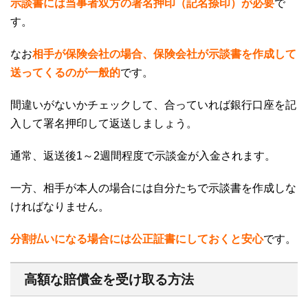
示談書には当事者双方の署名押印（記名捺印）が必要
で
す。
なお
相手が保険会社の場合、保険会社が示談書を作成して
送ってくるのが一般的
です。
間違いがないかチェックして、合っていれば銀行口座を記
入して署名押印して返送しましょう。
通常、返送後
1
～
2
週間程度で示談金が入金されます。
一方、相手が本人の場合には自分たちで示談書を作成しな
ければなりません。
分割払いになる場合には公正証書にしておくと安心
です。
高額な賠償金を受け取る方法