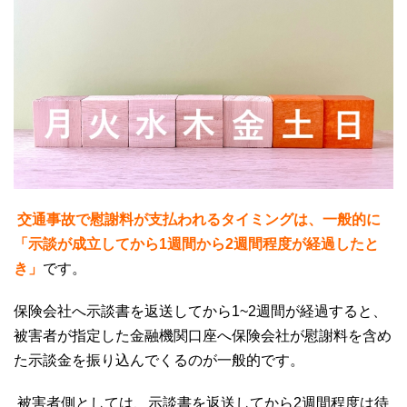
交通事故で慰謝料が支払われるタイミングは、一般的に
「示談が成立してから1週間から2
週間程度が経過したと
き」
です。
保険会社へ示談書を返送してから
1~2
週間が経過すると、
被害者が指定した金融機関口座へ保険会社が慰謝料を含め
た示談金を振り込んでくるのが一般的です。
被害者側としては、示談書を返送してから
2
週間程度は待