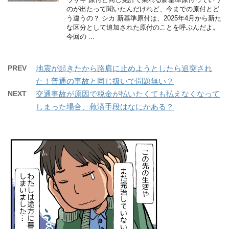
のが出たって聞いたんだけれど、今までの原付とど
う違うの？ シカ 新基準原付は、2025年4月から新た
な区分として追加された原付のことを呼ぶんだよ。
今回の ...
PREV
地震が起きたから路肩に止めようとしたら追突され
た！普通の事故と同じ扱いで問題無い？
NEXT
交通事故が原因で税金が払いたくても払えなくなって
しまった場合、救済手段はなにかある？