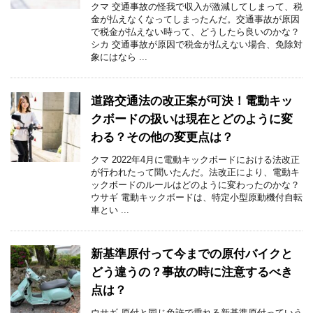
クマ 交通事故の怪我で収入が激減してしまって、税
金が払えなくなってしまったんだ。交通事故が原因
で税金が払えない時って、どうしたら良いのかな？
シカ 交通事故が原因で税金が払えない場合、免除対
象にはなら ...
道路交通法の改正案が可決！電動キッ
クボードの扱いは現在とどのように変
わる？その他の変更点は？
クマ 2022年4月に電動キックボードにおける法改正
が行われたって聞いたんだ。法改正により、電動キ
ックボードのルールはどのように変わったのかな？
ウサギ 電動キックボードは、特定小型原動機付自転
車とい ...
新基準原付って今までの原付バイクと
どう違うの？事故の時に注意するべき
点は？
ウサギ 原付と同じ免許で乗れる新基準原付っていう