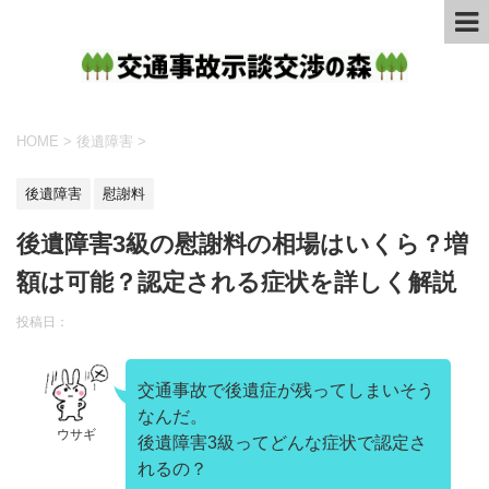
HOME
>
後遺障害
>
後遺障害
慰謝料
後遺障害3級の慰謝料の相場はいくら？増
額は可能？認定される症状を詳しく解説
投稿日：
交通事故で後遺症が残ってしまいそう
なんだ。
ウサギ
後遺障害3級ってどんな症状で認定さ
れるの？