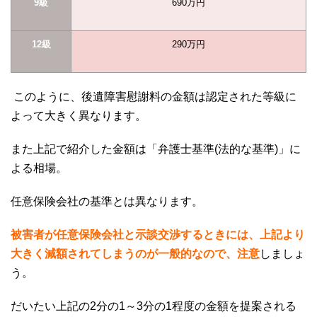
9級
690
万円
12級
290
万円
このように、後遺障害慰謝料の金額は認定された等級に
よって大きく異なります。
また上記で紹介した金額は「弁護士基準
(
法的な基準
)
」に
よる相場。
任意保険会社の基準とは異なります。
被害者が任意保険会社と示談交渉するときには、上記より
大きく減額されてしまうのが一般的なので、注意
しましょ
う。
だいたい上記の
2
分の
1
～
3
分の
1
程度の金額を提案される