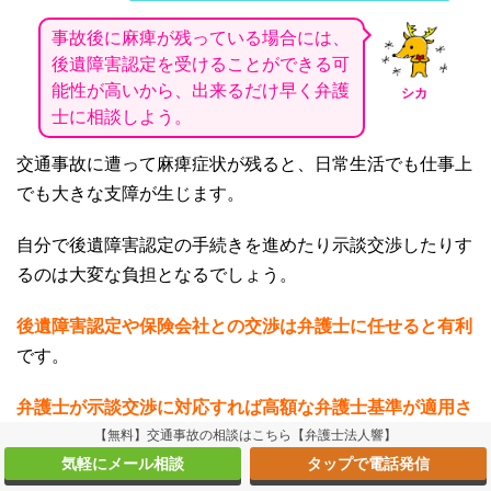
事故後に麻痺が残っている場合には、
後遺障害認定を受けることができる可
能性が高いから、出来るだけ早く弁護
シカ
士に相談しよう。
交通事故に遭って麻痺症状が残ると、日常生活でも仕事上
でも大きな支障が生じます。
自分で後遺障害認定の手続きを進めたり示談交渉したりす
るのは大変な負担となるでしょう。
後遺障害認定や保険会社との交渉は弁護士に任せると有利
です。
弁護士が示談交渉に対応すれば高額な弁護士基準が適用さ
れ、慰謝料の金額もアップしますし精神的・肉体的にも楽
【無料】交通事故の相談はこちら【弁護士法人響】
気軽にメール相談
タップで電話発信
になる
でしょう。