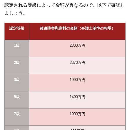
認定される等級によって金額が異なるので、以下で確認し
ましょう。
認定等級
後遺障害慰謝料の金額（弁護士基準の相場）
1級
2800
万円
2級
2370
万円
3級
1990
万円
5級
1400
万円
7級
1000
万円